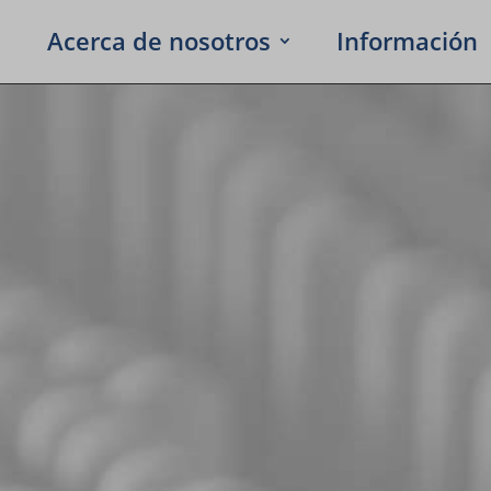
Acerca de noso­tros
Infor­ma­ción