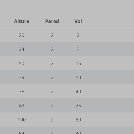
ogle.com
_current_admin_language_*
.google-analytics.com
utube.com
e_wid
_current_language
gle-analytics.com
Altura
Pared
Vol
ie
ogletagmanager.com
20
2
2
amik.de
24
2
3
-cookie
-keramik.de
Enabled
50
2
15
ng-post-*
39
2
10
mmend-sync-post-*
76
2
40
ded-post-*
43
2
25
d-post*
ing-post-39-fb
100
2
90
editing-post-39-bb
54
2
40