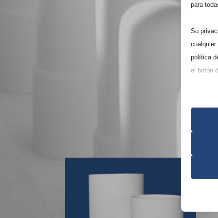
para toda
Su privac
cualquier
política 
el botón 
Tenga en 
experienc
Esenc
Las co
correc
consen
Analí