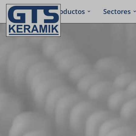
Inicio
Produc­tos
Secto­res