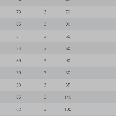
79
3
70
gts-keramik.de
85
3
90
51
3
50
_WPT_TO
54
3
60
WPT_Show_Hide_tmp
69
3
90
tGlobTipTmp
39
3
50
_c
_d
30
3
35
85
3
140
n.com
62
3
100
com