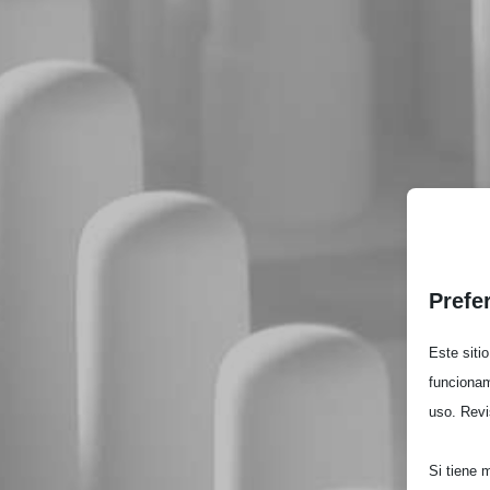
Prefe
Este siti
funcionam
uso. Revi
Si tiene 