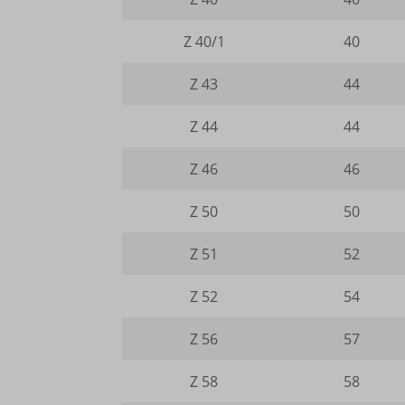
i18next
Z 40/1
40
kpn_cb_
Z 43
44
perf_*
s_epac
Z 44
44
SLO_G
Z 46
46
SLO_G
Z 50
50
SLO_wp
Z 51
52
ssm_au
ssm_au
Z 52
54
waveid
Z 56
57
g.alicd
Z 58
58
gtmpx.