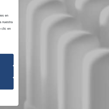
ies en
a nuestra
 clic en
 su
a el