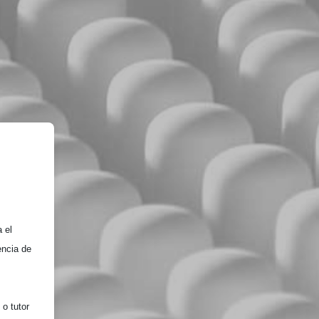
 el
encia de
o tutor