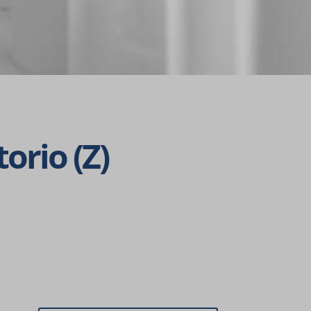
er
mostrar
 web.
to­rio (Z)
s, como
n las