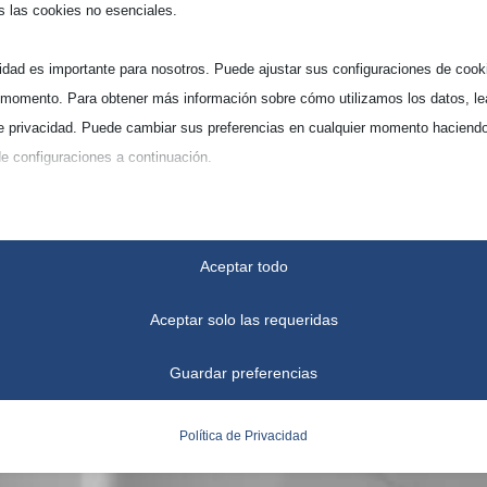
s las cookies no esenciales.
idad es importante para nosotros. Puede ajustar sus configuraciones de cook
 momento. Para obtener más información sobre cómo utilizamos los datos, le
de privacidad. Puede cambiar sus preferencias en cualquier momento haciendo
de configuraciones a continuación.
cuenta que, si elige desactivar algunos tipos de cookies, esto puede afectar
ia en el sitio y los servicios que podemos ofrecer.
Aceptar todo
iales
Aceptar solo las requeridas
okies y servicios esenciales habilitan funciones básicas y son necesarias par
to funcionamiento del sitio web. Estas cookies y servicios no requieren el
Guardar preferencias
timiento del usuario según el RGPD.
Mostrar detalles
Política de Privacidad
ticas