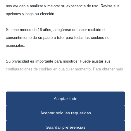
nos ayudan a analizar y mejorar su experiencia de uso. Revise sus
opciones y haga su elección.
Crisoles cónicos - Forma
Si tiene menos de 16 años, asegúrese de haber recibido el
reducida (CCB)
consentimiento de su padre o tutor para todas las cookies no
esenciales.
Tita­nato de alumi­nio poroso
Su privacidad es importante para nosotros. Puede ajustar sus
(Tialit‑G)
configuraciones de cookies en cualquier momento. Para obtener más
70% óxido de alumi­nio, 30%
información sobre cómo utilizamos los datos, lea nuestra política de
óxido de tita­nio (Al
TiO
)
privacidad. Puede cambiar sus preferencias en cualquier momento
2
5
haciendo clic en el botón de configuraciones a continuación.
Aceptar todo
Tenga en cuenta que, si elige desactivar algunos tipos de cookies,
Aceptar solo las requeridas
esto puede afectar su experiencia en el sitio y los servicios que
podemos ofrecer.
Guardar preferencias