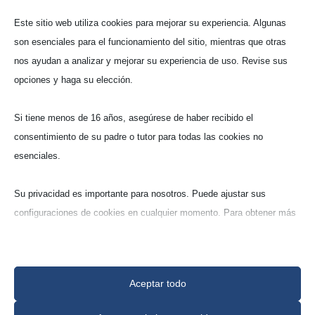
Este sitio web utiliza cookies para mejorar su experiencia. Algunas
son esenciales para el funcionamiento del sitio, mientras que otras
nos ayudan a analizar y mejorar su experiencia de uso. Revise sus
opciones y haga su elección.
Platos redon­dos
Si tiene menos de 16 años, asegúrese de haber recibido el
consentimiento de su padre o tutor para todas las cookies no
Cuarzo (Q100)
esenciales.
ca. 99% Cuarzo
Su privacidad es importante para nosotros. Puede ajustar sus
configuraciones de cookies en cualquier momento. Para obtener más
información sobre cómo utilizamos los datos, lea nuestra política de
privacidad. Puede cambiar sus preferencias en cualquier momento
haciendo clic en el botón de configuraciones a continuación.
Aceptar todo
Tenga en cuenta que, si elige desactivar algunos tipos de cookies,