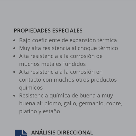
__itrace_wid
www.gts-keramik.de
_dd_s
_gcl_ag
PROPIEDADES ESPECIALES
borlabs-cookie
Bajo coefi­ciente de expan­sión térmica
cookiesEnabled
Muy alta resis­ten­cia al choque térmico
Alta resis­ten­cia a la corro­sión de
et-editing-post-*
muchos meta­les fundi­dos
et-recommend-sync-post-*
Alta resis­ten­cia a la corro­sión en
contacto con muchos otros produc­tos
et-reloaded-post-*
quími­cos
et-saved-post*
Resis­ten­cia química de buena a muy
buena al: plomo, galio, germa­nio, cobre,
et-syncing-post-39-fb
platino y estaño
et-was-editing-post-39-bb
i18next
ANÁLISIS DIRECCIONAL