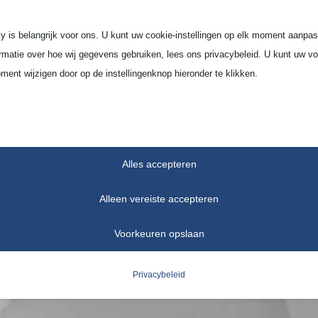
y is belangrijk voor ons. U kunt uw cookie-instellingen op elk moment aanpa
rmatie over hoe wij gegevens gebruiken, lees ons privacybeleid. U kunt uw v
ment wijzigen door op de instellingenknop hieronder te klikken.
ekening mee dat als u ervoor kiest bepaalde soorten cookies uit te schakelen,
op de site en de services die wij kunnen aanbieden, kan beïnvloeden.
Alles accepteren
tieel
iële cookies en services bieden basisfunctionaliteit en zijn noodzakelijk voor
Alleen vereiste accepteren
te werking van de website. Deze cookies en services vereisen geen toestem
ruiker volgens de AVG.
Voorkeuren opslaan
Details weergeven
Privacybeleid
ses
notice_accepted
tiekcookies verzamelen gebruiksinformatie, waardoor we inzicht krijgen in hoe
ers met onze website omgaan.