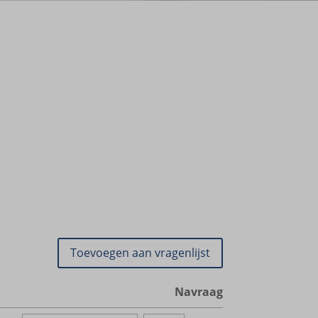
ende
zoals
ifieke
Navraag