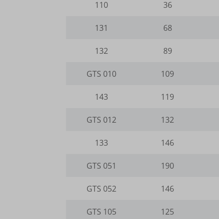
110
36
wp-wpml
www.goo
www.yo
__itrac
mhcook
131
68
www.go
_dd_s
gts-ker
132
89
_gcl_ag
www.gts
GTS 010
109
borlabs
cookies
143
119
et-editi
GTS 012
132
et-reco
133
146
et-reloa
GTS 051
190
et-save
et-sync
GTS 052
146
et-was-
GTS 105
125