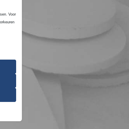
ssen. Voor
oorkeuren
 dit uw
 de
ming van
 onze