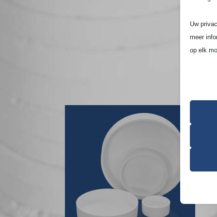
Uw privac
meer info
op elk mo
Houd er r
ervaring 
Essen
Essent
correc
de geb
Analy
cookie_
Statis
bezoek