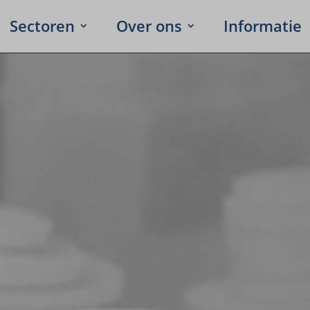
Secto­ren
Over ons
Infor­ma­tie