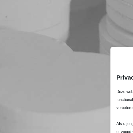
Priva
Deze webs
functiona
verbetere
Als u jon
of voogd 