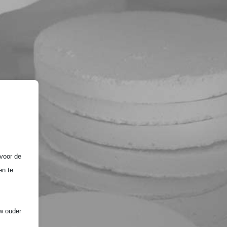
voor de
en te
uw ouder