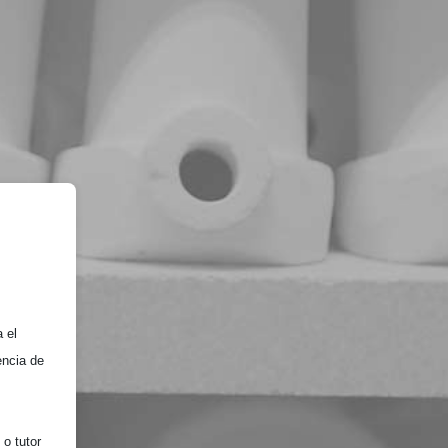
 el
encia de
o tutor