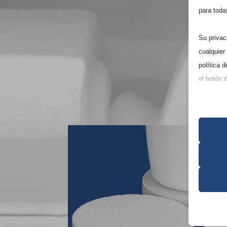
para toda
Su privac
cualquier
política 
el botón 
Tenga en 
experienc
Esenc
Las co
correc
consen
Analí