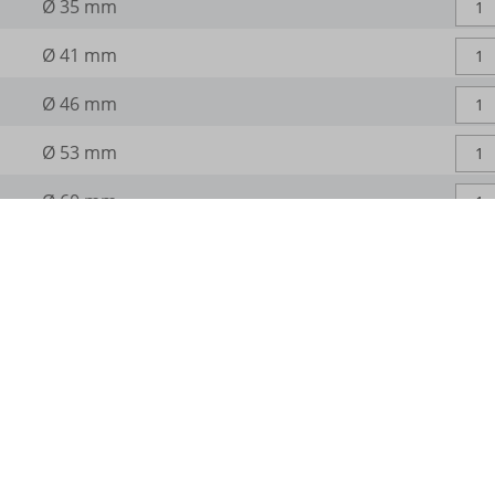
PLAT
Ø 35 mm
PLAT
Ø 41 mm
gts-keramik.de
PLAT
Ø 46 mm
PLAT
Ø 53 mm
PLAT
Ø 60 mm
_WPT_TO
PLAT
WPT_Show_Hide_tmp
Ø 73 mm
tGlobTipTmp
PLAT
Ø 83 mm
_c
PLAT
Ø 97 mm
_d
n.com
com