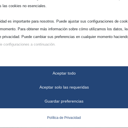
s las cookies no esenciales.
idad es importante para nosotros. Puede ajustar sus configuraciones de cook
 momento. Para obtener más información sobre cómo utilizamos los datos, le
de privacidad. Puede cambiar sus preferencias en cualquier momento haciendo
de configuraciones a continuación.
cuenta que, si elige desactivar algunos tipos de cookies, esto puede afectar
ia en el sitio y los servicios que podemos ofrecer.
Aceptar todo
iales
Aceptar solo las requeridas
okies y servicios esenciales habilitan funciones básicas y son necesarias par
to funcionamiento del sitio web. Estas cookies y servicios no requieren el
Guardar preferencias
timiento del usuario según el RGPD.
Mostrar detalles
Política de Privacidad
ticas