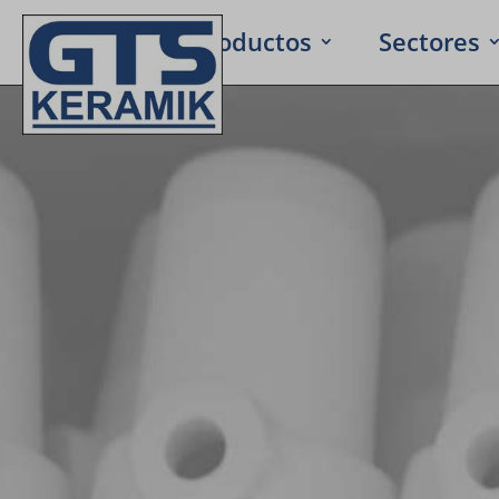
Inicio
Produc­tos
Secto­res