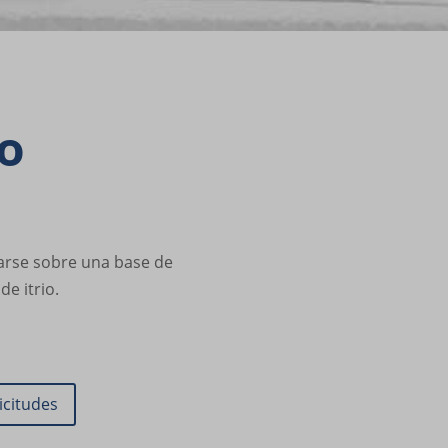
er
ro
mostrar
 web.
carse sobre una base de
s, como
e itrio.
n las