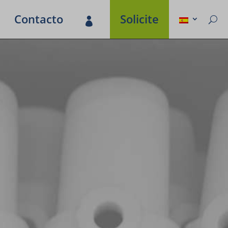
Contacto
Soli­cite
