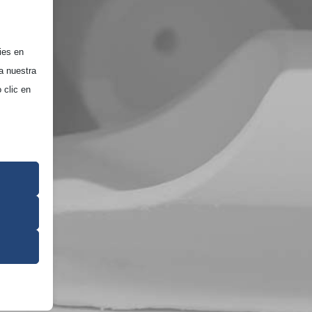
ies en
a nuestra
 clic en
 su
a el