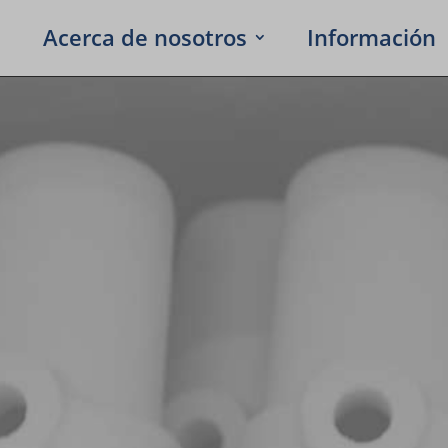
Acerca de noso­tros
Infor­ma­ción