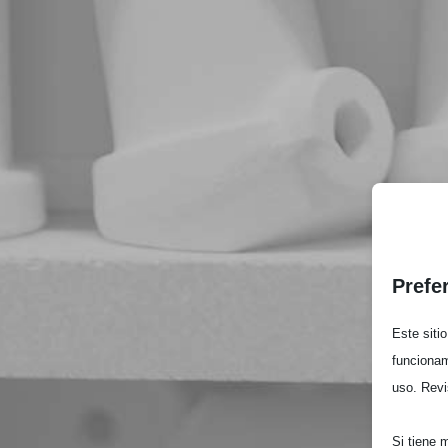
Prefe
Este siti
funcionam
uso. Revi
Si tiene 