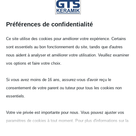
Préférences de confidentialité
Ce site utilise des cookies pour améliorer votre expérience. Certains
sont essentiels au bon fonctionnement du site, tandis que d'autres
nous aident à analyser et améliorer votre utilisation. Veuillez examiner
vos options et faire votre choix.
Creu­set cylin­drique
(CCY)
Si vous avez moins de 16 ans, assurez-vous d'avoir reçu le
consentement de votre parent ou tuteur pour tous les cookies non
essentiels.
Oxyde de zirco­nium dense
(ZR‑G)
Votre vie privée est importante pour nous. Vous pouvez ajuster vos
ZrO
ca.- 8% Y
O
-stab
paramètres de cookies à tout moment. Pour plus d'informations sur la
2
2
3
manière dont nous utilisons les données, veuillez lire notre politique