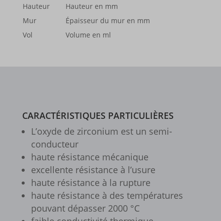
qui n'ont pas été explicitement catégorisés.
Hauteur
Hauteur en mm
www.google.com
www.google-analytics.com
mhcookie
Afficher les détails
Mur
Épaisseur du mur en mm
www.youtube.com
www.googletagmanager.com
gts-keramik.de
Vol
Volume en ml
__itrace_wid
www.gts-keramik.de
_dd_s
_gcl_ag
borlabs-cookie
CARACTÉRISTIQUES PARTICULIÈRES
cookiesEnabled
L’oxyde de zirco­nium est un semi-
et-editing-post-*
conduc­teur
haute résis­tance méca­nique
et-recommend-sync-post-*
excel­lente résis­tance à l’usure
et-reloaded-post-*
haute résis­tance à la rupture
haute résis­tance à des tempé­ra­tures
et-saved-post*
pouvant dépas­ser 2000 °C
et-syncing-post-39-fb