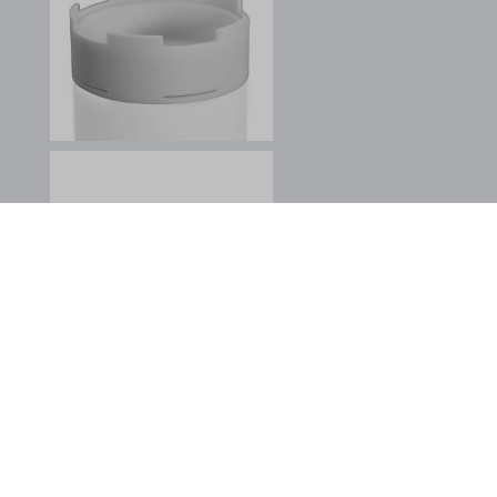
gtmpx.com
i.ytimg.com
safeframe.googlesyndication.com
test.gts-keramik.com
www.google.at
www.google.ba
www.google.be
www.google.bg
www.google.ca
www.google.ch
www.google.cl
www.google.co.id