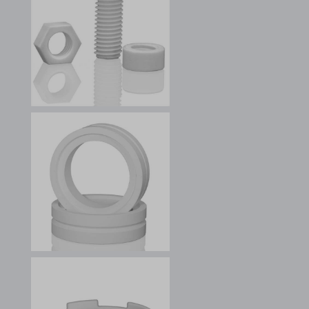
et-was-editing-post-39-bb
i18next
kpn_cb_gts-keramik.de
perf_*
s_epac
SLO_G_WPT_TO
SLO_GWPT_Show_Hide_tmp
SLO_wptGlobTipTmp
ssm_au_c
ssm_au_d
waveid
g.alicdn.com