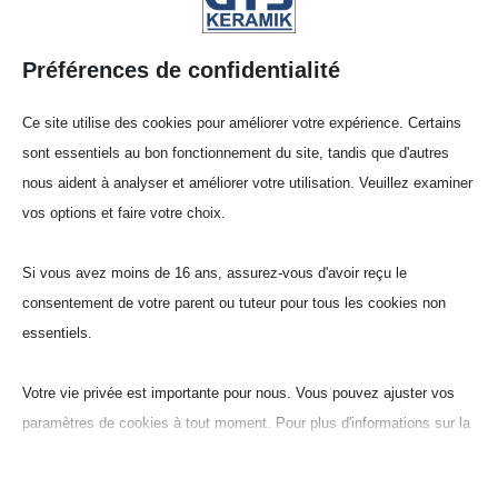
GTS Kera­mik
Préférences de confidentialité
Made in Germany
Ce site utilise des cookies pour améliorer votre expérience. Certains
sont essentiels au bon fonctionnement du site, tandis que d'autres
Céra­mique tech­nique
nous aident à analyser et améliorer votre utilisation. Veuillez examiner
vos options et faire votre choix.
Les proprié­tés variées des produits céra­
Si vous avez moins de 16 ans, assurez-vous d'avoir reçu le
miques offrent un large éven­tail d’ap­pli­ca­tions.
consentement de votre parent ou tuteur pour tous les cookies non
On trouve désor­mais des compo­sants en céra­
essentiels.
mique dans presque tous les secteurs écono­
miques. La recherche découvre chaque jour de
Votre vie privée est importante pour nous. Vous pouvez ajuster vos
nouvelles appli­ca­tions. GTS s’est spécia­lisé
paramètres de cookies à tout moment. Pour plus d'informations sur la
dans le domaine de l’usure. Les pièces
manière dont nous utilisons les données, veuillez lire notre politique
compactes pour la construc­tion méca­nique ou
de confidentialité. Vous pouvez modifier vos préférences à tout