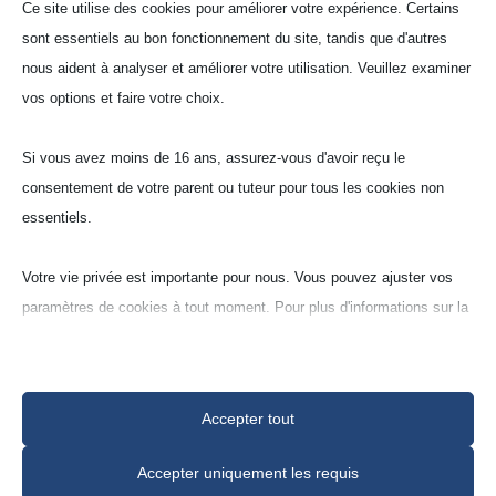
Ce site utilise des cookies pour améliorer votre expérience. Certains
sont essentiels au bon fonctionnement du site, tandis que d'autres
nous aident à analyser et améliorer votre utilisation. Veuillez examiner
vos options et faire votre choix.
Creu­sets de labo­ra­toire
Si vous avez moins de 16 ans, assurez-vous d'avoir reçu le
coniques (K)
consentement de votre parent ou tuteur pour tous les cookies non
essentiels.
Spinelle (SP-30‑G)
Votre vie privée est importante pour nous. Vous pouvez ajuster vos
70% Al
O
30% MgO
paramètres de cookies à tout moment. Pour plus d'informations sur la
2
3
manière dont nous utilisons les données, veuillez lire notre politique
de confidentialité. Vous pouvez modifier vos préférences à tout
moment en cliquant sur le bouton des paramètres ci-dessous.
Accepter tout
Notez que si vous choisissez de désactiver certains types de
Accepter uniquement les requis
cookies, cela peut affecter votre expérience du site et les services