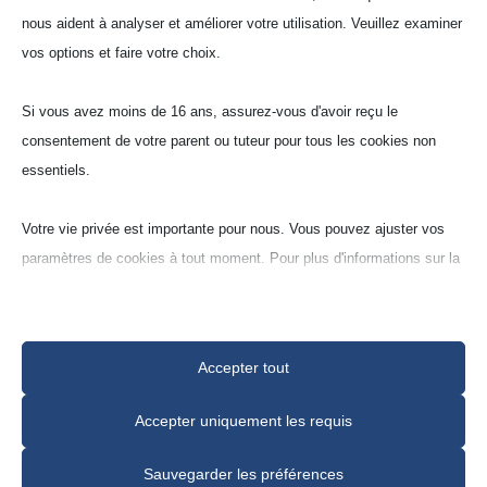
Creusets de laboratoire
nous aident à analyser et améliorer votre utilisation. Veuillez examiner
cylindriques (Z)
vos options et faire votre choix.
Si vous avez moins de 16 ans, assurez-vous d'avoir reçu le
Tita­nate d’alu­mi­nium poreux
consentement de votre parent ou tuteur pour tous les cookies non
(Tialit‑G)
essentiels.
70% oxyde d’alu­mi­nium, 30%
oxyde de titane (Al
TiO
)
Votre vie privée est importante pour nous. Vous pouvez ajuster vos
2
5
paramètres de cookies à tout moment. Pour plus d'informations sur la
manière dont nous utilisons les données, veuillez lire notre politique
de confidentialité. Vous pouvez modifier vos préférences à tout
moment en cliquant sur le bouton des paramètres ci-dessous.
Accepter tout
Notez que si vous choisissez de désactiver certains types de
Accepter uniquement les requis
cookies, cela peut affecter votre expérience du site et les services
N° de
Demande
modèle
que nous pouvons offrir.
Sauvegarder les préférences