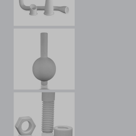
borlabs-cookie
cookiesEnabled
et-editing-post-*
et-recommend-sync-post-*
et-reloaded-post-*
et-saved-post*
et-syncing-post-39-fb
et-was-editing-post-39-bb
i18next
kpn_cb_gts-keramik.de
perf_*
s_epac