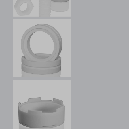
SLO_G_WPT_TO
SLO_GWPT_Show_Hide_tmp
SLO_wptGlobTipTmp
ssm_au_c
ssm_au_d
waveid
g.alicdn.com
gtmpx.com
i.ytimg.com
safeframe.googlesyndication.com
test.gts-keramik.com