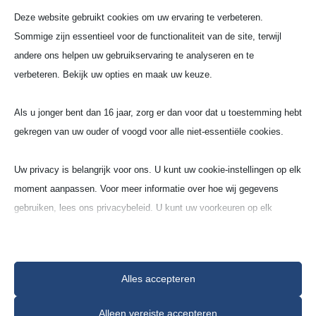
Deze website gebruikt cookies om uw ervaring te verbeteren.
Made in Germany
Sommige zijn essentieel voor de functionaliteit van de site, terwijl
andere ons helpen uw gebruikservaring te analyseren en te
Tech­nisch kera­miek
verbeteren. Bekijk uw opties en maak uw keuze.
Als u jonger bent dan 16 jaar, zorg er dan voor dat u toestemming hebt
De diverse eigen­schap­pen van kera­mi­sche
gekregen van uw ouder of voogd voor alle niet-essentiële cookies.
produc­ten zorgen voor een enorm scala aan
moge­lijke toepas­sin­gen. Kera­mi­sche onder­de­
Uw privacy is belangrijk voor ons. U kunt uw cookie-instellingen op elk
len zijn nu te vinden in bijna alle secto­ren van
moment aanpassen. Voor meer informatie over hoe wij gegevens
de econo­mie. Onder­zoek ontdekt elke dag
gebruiken, lees ons privacybeleid. U kunt uw voorkeuren op elk
nieuwe toepas­sin­gen. GTS heeft zich gespe­ci­a­li­
moment wijzigen door op de instellingenknop hieronder te klikken.
seerd op het gebied van slij­ta­ge­tech­no­lo­gie.
Compacte onder­de­len voor machi­ne­bouw of
Houd er rekening mee dat als u ervoor kiest bepaalde soorten cookies
fili­grane preci­sie­on­der­de­len voor medi­sche
Alles accepteren
uit te schakelen, dit uw ervaring op de site en de services die wij
tech­no­lo­gie en speci­ale ontwer­pen voor elek­
kunnen aanbieden, kan beïnvloeden.
tro­nica beho­ren tot ons stan­daard­as­sor­ti­
Alleen vereiste accepteren