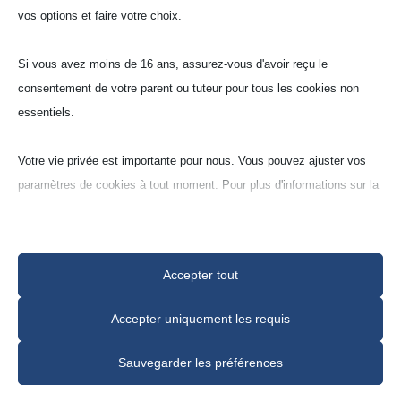
vos options et faire votre choix.
Bols ronds
Si vous avez moins de 16 ans, assurez-vous d'avoir reçu le
consentement de votre parent ou tuteur pour tous les cookies non
essentiels.
Chamotte (A3)
Votre vie privée est importante pour nous. Vous pouvez ajuster vos
paramètres de cookies à tout moment. Pour plus d'informations sur la
manière dont nous utilisons les données, veuillez lire notre politique
de confidentialité. Vous pouvez modifier vos préférences à tout
moment en cliquant sur le bouton des paramètres ci-dessous.
Accepter tout
Notez que si vous choisissez de désactiver certains types de
N° de modèle
Accepter uniquement les requis
cookies, cela peut affecter votre expérience du site et les services
que nous pouvons offrir.
110
Sauvegarder les préférences
131