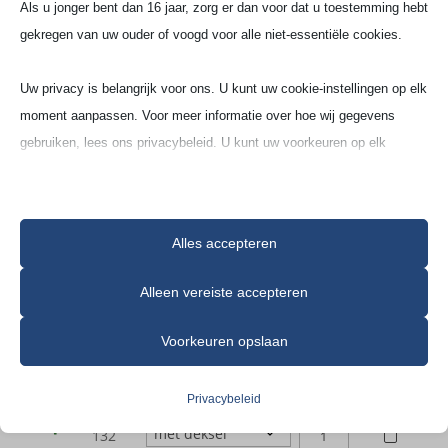
Als u jonger bent dan 16 jaar, zorg er dan voor dat u toestemming hebt
Ronde Schaal
gekregen van uw ouder of voogd voor alle niet-essentiële cookies.
Vuur­vaste klei (A3)
Uw privacy is belangrijk voor ons. U kunt uw cookie-instellingen op elk
moment aanpassen. Voor meer informatie over hoe wij gegevens
gebruiken, lees ons privacybeleid. U kunt uw voorkeuren op elk
moment wijzigen door op de instellingenknop hieronder te klikken.
Houd er rekening mee dat als u ervoor kiest bepaalde soorten cookies
Alles accepteren
uit te schakelen, dit uw ervaring op de site en de services die wij
kunnen aanbieden, kan beïnvloeden.
Alleen vereiste accepteren
Modelnr
Navraag
Essentieel
Voorkeuren opslaan
RONDE
110
Essentiële cookies en services bieden basisfunctionaliteit en zijn
SCHAAL
RONDE
noodzakelijk voor de correcte werking van de website. Deze
131
|
Privacybeleid
SCHAAL
cookies en services vereisen geen toestemming van de gebruiker
A3
RONDE
132
|
volgens de AVG.