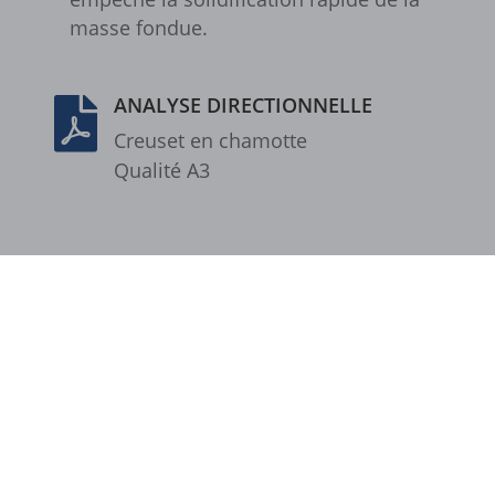
masse fondue.
cookiesEnabled
et-editing-post-*
ANALYSE DIRECTIONNELLE

et-recommend-sync-post-*
Creu­set en chamotte
et-reloaded-post-*
Qualité A3
et-saved-post*
et-syncing-post-39-fb
Produits
/
Chamotte (A3)
/ Creusets coniques -
et-was-editing-post-39-bb
Petite forme - Chamotte - A3 - CCB
i18next
kpn_cb_gts-keramik.de
perf_*
s_epac