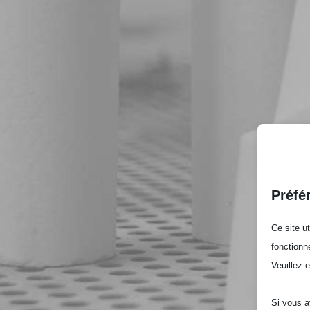
Préfé
Ce site u
fonctionn
Veuillez 
Si vous a