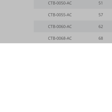
CTB-0050-AC
51
i18next
CTB-0055-AC
57
kpn_cb_
perf_*
CTB-0060-AC
62
s_epac
CTB-0068-AC
68
SLO_G
CTB-2068-AC
69
SLO_G
SLO_wp
ssm_au
ssm_au
Légende
waveid
Øextérieur
Diamètre extérieur en mm
g.alicd
Hauteur
Hauteur en mm
gtmpx.