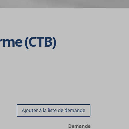
t d'obtenir
orme (CTB)
ficher des
s, tels
nclus dans
Demande