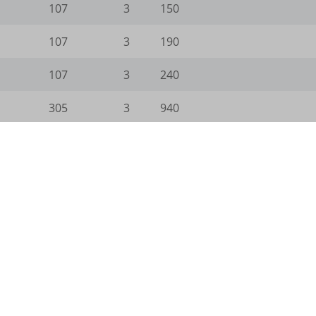
107
3
150
107
3
190
gts-keramik.de
107
3
240
305
3
940
_WPT_TO
187
4
600
WPT_Show_Hide_tmp
tGlobTipTmp
_c
_d
n.com
com