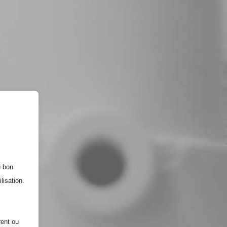
u bon
lisation.
rent ou