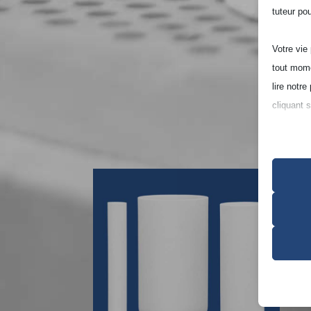
tuteur po
Votre vie
tout mome
lire notr
cliquant 
Notez que
expérienc
Essen
Les co
bon fo
consen
Analy