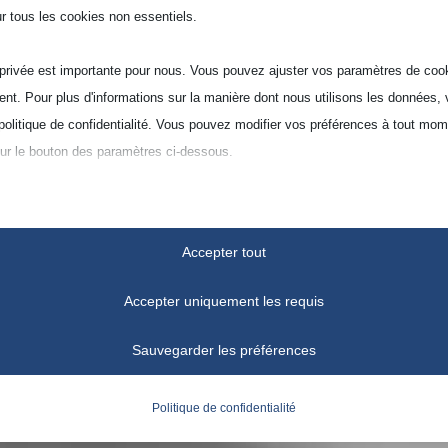
ur tous les cookies non essentiels.
 privée est importante pour nous. Vous pouvez ajuster vos paramètres de coo
nt. Pour plus d'informations sur la manière dont nous utilisons les données, 
e politique de confidentialité. Vous pouvez modifier vos préférences à tout mo
sur le bouton des paramètres ci-dessous.
 si vous choisissez de désactiver certains types de cookies, cela peut affect
e du site et les services que nous pouvons offrir.
Accepter tout
tiels
Accepter uniquement les requis
okies et services essentiels permettent les fonctions de base et sont nécess
nctionnement du site web. Ces cookies et services ne nécessitent pas de
Sauvegarder les préférences
tement utilisateur selon le RGPD.
Afficher les détails
Politique de confidentialité
ses