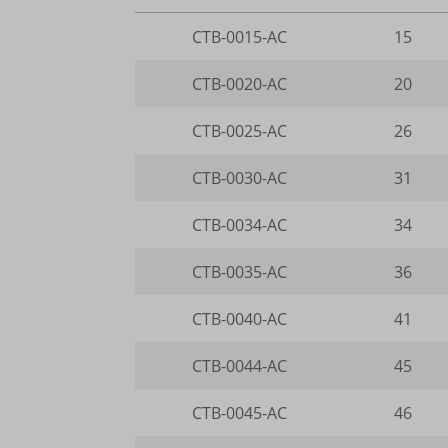
www.go
wp-wpml
region1
CTB-0015-AC
15
www.yo
__itrac
wp-wpml
www.goo
CTB-0020-AC
20
_dd_s
mhcook
www.go
CTB-0025-AC
26
_gcl_ag
gts-ker
borlabs
www.gts
CTB-0030-AC
31
cookies
CTB-0034-AC
34
et-editi
CTB-0035-AC
36
et-reco
CTB-0040-AC
41
et-reloa
et-save
CTB-0044-AC
45
et-sync
CTB-0045-AC
46
et-was-