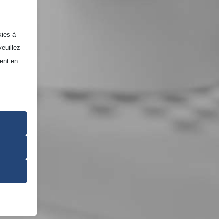
kies à
veuillez
ment en
er votre
aires au