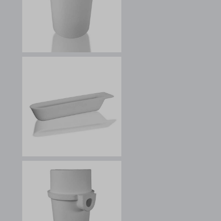
_gcl_ag
borlabs-cookie
cookiesEnabled
et-editing-post-*
et-recommend-sync-post-*
et-reloaded-post-*
et-saved-post*
et-syncing-post-39-fb
et-was-editing-post-39-bb
i18next
kpn_cb_gts-keramik.de
perf_*