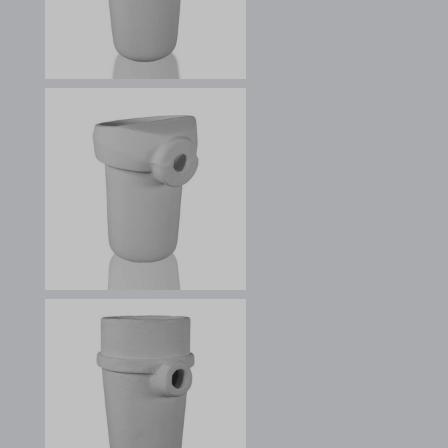
s_epac
SLO_G_WPT_TO
SLO_GWPT_Show_Hide_tmp
SLO_wptGlobTipTmp
ssm_au_c
ssm_au_d
waveid
g.alicdn.com
gtmpx.com
i.ytimg.com
safeframe.googlesyndication.com
test.gts-keramik.com