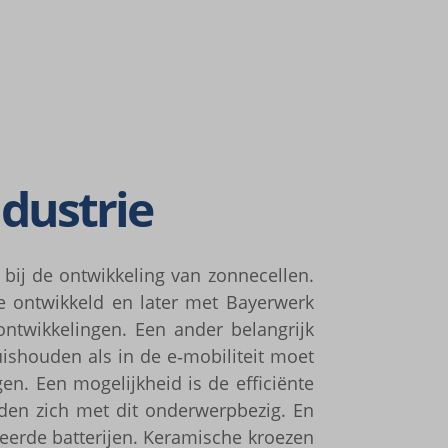
ende
du­strie
zoals
ij de ontwik­ke­ling van zonne­cel­len.
 ontwik­keld en later met Bayer­werk
wik­ke­lin­gen. Een ander belang­rijk
huis­hou­den als in de e‑mobiliteit moet
ifieke
n. Een moge­lijk­heid is de effi­ci­ënte
houden zich met dit onder­werp­be­zig. En
erde batte­rijen. Kera­mi­sche kroe­zen