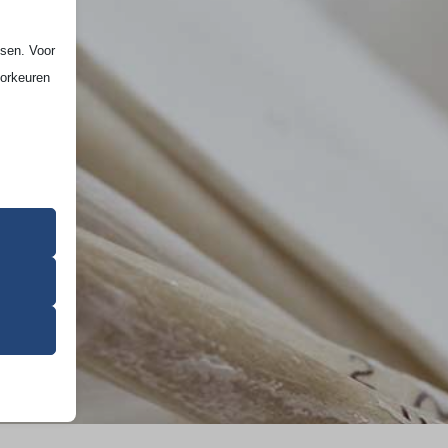
ssen. Voor
oorkeuren
 dit uw
 de
ming van
 onze