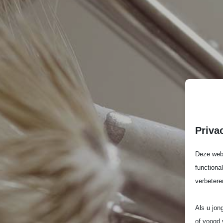
Priva
Deze webs
functiona
verbetere
Als u jon
of voogd 