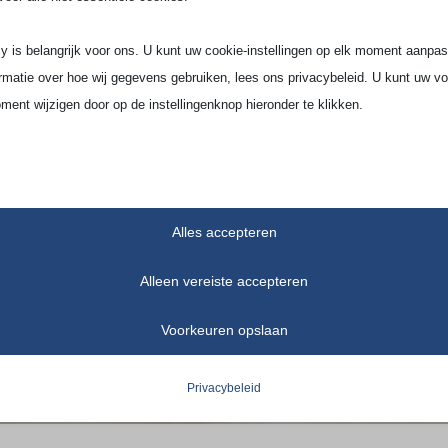
y is belangrijk voor ons. U kunt uw cookie-instellingen op elk moment aanpa
rmatie over hoe wij gegevens gebruiken, lees ons privacybeleid. U kunt uw v
ment wijzigen door op de instellingenknop hieronder te klikken.
ekening mee dat als u ervoor kiest bepaalde soorten cookies uit te schakelen,
op de site en de services die wij kunnen aanbieden, kan beïnvloeden.
Alles accepteren
tieel
iële cookies en services bieden basisfunctionaliteit en zijn noodzakelijk voor
Alleen vereiste accepteren
te werking van de website. Deze cookies en services vereisen geen toestem
ruiker volgens de AVG.
Voorkeuren opslaan
Details weergeven
Privacybeleid
ses
notice_accepted
tiekcookies verzamelen gebruiksinformatie, waardoor we inzicht krijgen in hoe
ers met onze website omgaan.