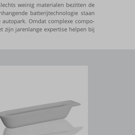
lechts weinig mate­ri­a­len bezit­ten de
n­gende batte­rij­tech­no­lo­gie staan
che auto­park. Omdat complexe compo­
 zijn jaren­lange exper­tise helpen bij