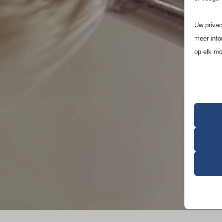
Uw privac
meer info
op elk mo
Houd er r
ervaring 
Essen
Essent
correc
de geb
Analy
cookie_
Statis
bezoek