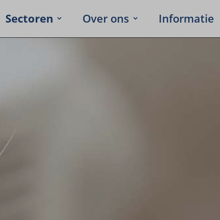
Secto­ren
Over ons
Infor­ma­tie