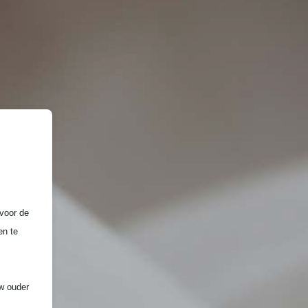
voor de
en te
uw ouder