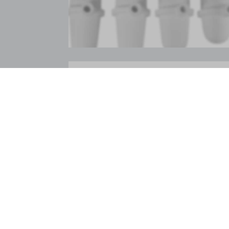
i18next
kpn_cb_
perf_*
s_epac
SLO_G
SLO_G
SLO_wp
ssm_au
ssm_au
waveid
g.alicd
gtmpx.