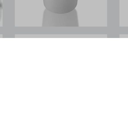
gts-keramik.de
_WPT_TO
WPT_Show_Hide_tmp
tGlobTipTmp
_c
_d
n.com
com