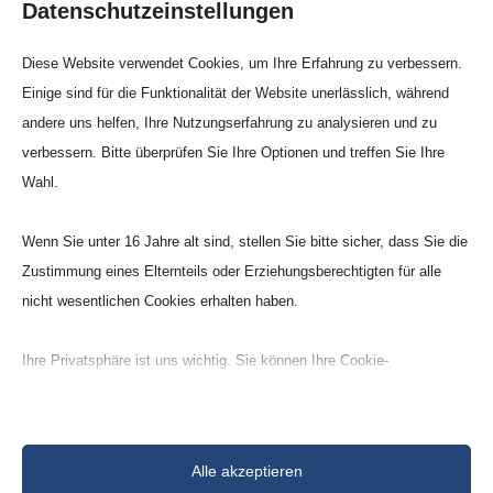
Datenschutzeinstellungen
Diese Website verwendet Cookies, um Ihre Erfahrung zu verbessern.
Einige sind für die Funktionalität der Website unerlässlich, während
andere uns helfen, Ihre Nutzungserfahrung zu analysieren und zu
verbessern. Bitte überprüfen Sie Ihre Optionen und treffen Sie Ihre
Koni­sche Tiegel –
Wahl.
Unter­setzte Form (CCB)
Wenn Sie unter 16 Jahre alt sind, stellen Sie bitte sicher, dass Sie die
Zustimmung eines Elternteils oder Erziehungsberechtigten für alle
nicht wesentlichen Cookies erhalten haben.
Quarz (Q100)
ca. 99% Quarz
Ihre Privatsphäre ist uns wichtig. Sie können Ihre Cookie-
Einstellungen jederzeit anpassen. Für weitere Informationen darüber,
wie wir Daten verwenden, lesen Sie bitte unsere Datenschutzrichtlinie.
Sie können Ihre Präferenzen jederzeit ändern, indem Sie auf die
Alle akzeptieren
Schaltfläche „Einstellungen“ unten klicken.