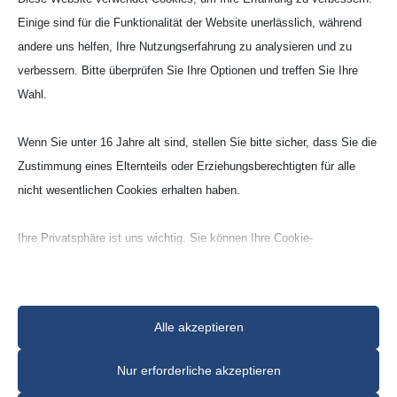
Einige sind für die Funktionalität der Website unerlässlich, während
andere uns helfen, Ihre Nutzungserfahrung zu analysieren und zu
verbessern. Bitte überprüfen Sie Ihre Optionen und treffen Sie Ihre
Wahl.
Laborschiffchen (NAC)
Wenn Sie unter 16 Jahre alt sind, stellen Sie bitte sicher, dass Sie die
Zustimmung eines Elternteils oder Erziehungsberechtigten für alle
Zirkon­oxid (ZR‑G)
nicht wesentlichen Cookies erhalten haben.
ZrO
ca.- 8% Y
O
-stab
2
2
3
Ihre Privatsphäre ist uns wichtig. Sie können Ihre Cookie-
Einstellungen jederzeit anpassen. Für weitere Informationen darüber,
wie wir Daten verwenden, lesen Sie bitte unsere Datenschutzrichtlinie.
Sie können Ihre Präferenzen jederzeit ändern, indem Sie auf die
Alle akzeptieren
Schaltfläche „Einstellungen“ unten klicken.
Nur erforderliche akzeptieren
Modell Nr
Beachten Sie, dass das Deaktivieren bestimmter Arten von Cookies