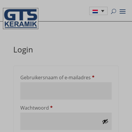
Login
Vereist
Gebrui­kers­naam of e‑mailadres
*
Vereist
Wacht­woord
*