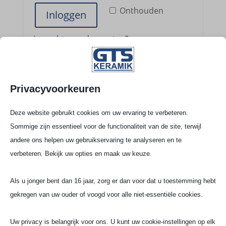
Onthou­den
Inloggen
Je wacht­woord verge­ten?
Regi­stre­ren
Privacyvoorkeuren
Deze website gebruikt cookies om uw ervaring te verbeteren.
Vereist
E‑mailadres
*
Sommige zijn essentieel voor de functionaliteit van de site, terwijl
andere ons helpen uw gebruikservaring te analyseren en te
verbeteren. Bekijk uw opties en maak uw keuze.
Er wordt een link om een nieuw wacht­
Als u jonger bent dan 16 jaar, zorg er dan voor dat u toestemming hebt
woord in te stel­len naar je e‑mailadres
gekregen van uw ouder of voogd voor alle niet-essentiële cookies.
verzon­den.
Uw privacy is belangrijk voor ons. U kunt uw cookie-instellingen op elk
Wij gebrui­ken uw persoons­ge­ge­vens om