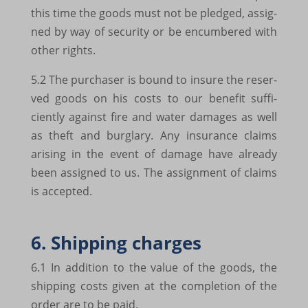
this time the goods must not be pled­ged, assig­
SLO_G_WPT_TO
ned by way of secu­rity or be encum­be­red with
SLO_GWPT_Show_Hide_tmp
other rights.
SLO_wptGlobTipTmp
5.2 The purcha­ser is bound to insure the reser­
ved goods on his costs to our bene­fit suffi­
ssm_au_c
ciently against fire and water dama­ges as well
ssm_au_d
as theft and burglary. Any insu­rance claims
waveid
arising in the event of damage have already
been assig­ned to us. The assign­ment of claims
g.alicdn.com
is accep­ted.
gtmpx.com
i.ytimg.com
6. Ship­ping char­ges
safeframe.googlesyndication.com
6.1 In addi­tion to the value of the goods, the
test.gts-keramik.com
ship­ping costs given at the comple­tion of the
order are to be paid.
www.google.at