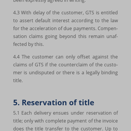
borlabs-cookie
4.3 With delay of the custo­mer, GTS is entit­led
cookiesEnabled
to assert default inte­rest accor­ding to the law
for the acce­le­ra­tion of due payments. Compen­
et-editing-post-*
sa­tion claims going beyond this remain unaf­
et-recommend-sync-post-*
fec­ted by this.
et-reloaded-post-*
4.4 The custo­mer can only offset against the
et-saved-post*
claims of GTS if the coun­ter­claim of the custo­
mer is undis­pu­ted or there is a legally binding
et-syncing-post-39-fb
title.
et-was-editing-post-39-bb
i18next
5. Reser­va­tion of title
kpn_cb_gts-keramik.de
5.1 Each deli­very ensues under reser­va­tion of
perf_*
title; only with complete payment of the invoice
does the title trans­fer to the custo­mer. Up to
s_epac