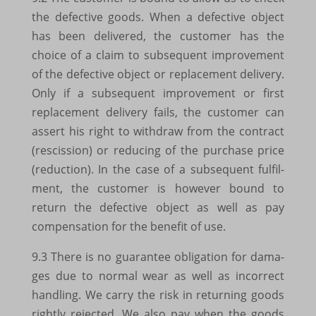
the defec­tive goods. When a defec­tive object
www.google.ro
has been deli­ve­red, the custo­mer has the
www.google.rs
choice of a claim to subse­quent impro­ve­ment
of the defec­tive object or repla­ce­ment deli­very.
www.google.ru
Only if a subse­quent impro­ve­ment or first
www.google.si
repla­ce­ment deli­very fails, the custo­mer can
assert his right to with­draw from the contract
www.google.sk
(rescis­sion) or redu­cing of the purchase price
www.google.tn
(reduc­tion). In the case of a subse­quent fulfil­
www.gstatic.com
ment, the custo­mer is howe­ver bound to
return the defec­tive object as well as pay
compen­sa­tion for the bene­fit of use.
9.3 There is no guaran­tee obli­ga­tion for dama­
ges due to normal wear as well as incor­rect
hand­ling. We carry the risk in returning goods
rightly rejec­ted. We also pay when the goods