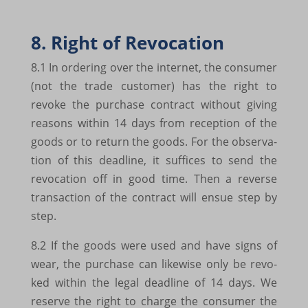
www.google.co.uk
www.google.com.ar
8. Right of Revo­ca­tion
www.google.com.bd
8.1 In orde­ring over the inter­net, the consu­mer
(not the trade custo­mer) has the right to
www.google.com.bo
revoke the purchase contract without giving
www.google.com.br
reasons within 14 days from recep­tion of the
www.google.com.eg
goods or to return the goods. For the obser­va­
tion of this dead­line, it suffi­ces to send the
www.google.com.gi
revo­ca­tion off in good time. Then a reverse
www.google.com.hk
trans­ac­tion of the contract will ensue step by
step.
www.google.com.my
www.google.com.ng
8.2 If the goods were used and have signs of
wear, the purchase can like­wise only be revo­
www.google.com.pa
ked within the legal dead­line of 14 days. We
www.google.com.pe
reserve the right to charge the consu­mer the