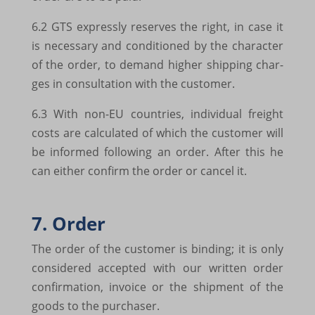
6.2 GTS expres­sly reser­ves the right, in case it
www.google.ba
is neces­sary and condi­ti­o­ned by the charac­ter
www.google.be
of the order, to demand higher ship­ping char­
www.google.bg
ges in consulta­tion with the custo­mer.
www.google.ca
6.3 With non-EU coun­tries, indi­vi­dual freight
costs are calcu­la­ted of which the custo­mer will
www.google.ch
be infor­med follo­wing an order. After this he
www.google.cl
can either confirm the order or cancel it.
www.google.co.id
www.google.co.in
7. Order
www.google.co.jp
The order of the custo­mer is binding; it is only
consi­de­red accep­ted with our writ­ten order
www.google.co.kr
confir­ma­tion, invoice or the ship­ment of the
www.google.co.ma
goods to the purcha­ser.