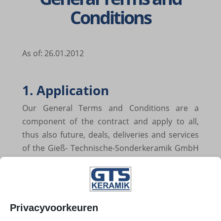
Condi­ti­ons
As of: 26.01.2012
1. Appli­ca­tion
Our Gene­ral Terms and Condi­ti­ons are a
compo­nent of the contract and apply to all,
thus also future, deals, deli­ve­ries and servi­ces
of the Gieß- Tech­ni­sche-Sonder­ke­ra­mik GmbH
& Co. KG (in the follo­wing named GTS) with the
custo­mer. They will be accep­ted by the custo­
mer to their full extent in the version valid at
the time of the busi­ness trans­ac­tion. Regu­la­ti­
Privacyvoorkeuren
ons devi­a­ting from these condi­ti­ons, espe­ci­ally