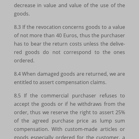
decrease in value and value of the use of the
www.google.com.sa
goods.
www.google.com.tr
8.3 If the revo­ca­tion concerns goods to a value
www.google.com.ua
of not more than 40 Euros, thus the purcha­ser
www.google.cz
has to bear the return costs unless the deli­ve­
red goods do not corres­pond to the ones
www.google.de
orde­red.
www.google.dk
8.4 When dama­ged goods are retur­ned, we are
www.google.dz
entit­led to assert compen­sa­tion claims.
www.google.ee
8.5 If the commer­cial purcha­ser refu­ses to
www.google.es
accept the goods or if he with­draws from the
www.google.fi
order, thus we reserve the right to assert 25%
of the agreed purchase price as lump sum
www.google.fr
compen­sa­tion. With custom-made arti­cles or
www.google.ga
goods espe­ci­ally orde­red for the custo­mer, a