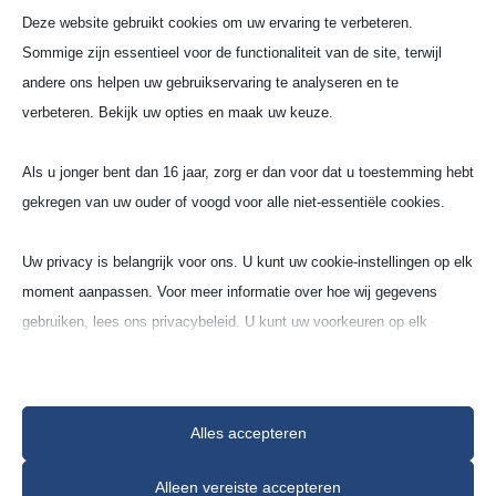
also busi­ness condi­ti­ons of the custo­mer, are
Deze website gebruikt cookies om uw ervaring te verbeteren.
here­with contra­dic­ted. We point out that it is
Sommige zijn essentieel voor de functionaliteit van de site, terwijl
possi­ble to accept the GTCs in the inter­net
andere ons helpen uw gebruikservaring te analyseren en te
under www.gts-keramik.de
verbeteren. Bekijk uw opties en maak uw keuze.
OThe company address is:
Als u jonger bent dan 16 jaar, zorg er dan voor dat u toestemming hebt
Gieß- Tech­ni­sche- Sonder­ke­ra­mik GmbH & Co.
gekregen van uw ouder of voogd voor alle niet-essentiële cookies.
KG
CEO: Andreas Müller
Uw privacy is belangrijk voor ons. U kunt uw cookie-instellingen op elk
Koppers­str. 29
moment aanpassen. Voor meer informatie over hoe wij gegevens
40549 Düssel­dorf
gebruiken, lees ons privacybeleid. U kunt uw voorkeuren op elk
moment wijzigen door op de instellingenknop hieronder te klikken.
2. Offers and contract
Houd er rekening mee dat als u ervoor kiest bepaalde soorten cookies
conclu­sion
Alles accepteren
uit te schakelen, dit uw ervaring op de site en de services die wij
2.1 All offers are always free of obli­ga­tion and
kunnen aanbieden, kan beïnvloeden.
Alleen vereiste accepteren