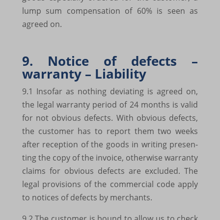
lump sum compen­sa­tion of 60% is seen as
www.google.gr
agreed on.
www.google.hr
www.google.hu
9. Notice of defects –
www.google.is
warranty – Liabi­lity
www.google.it
9.1 Inso­far as nothing devi­a­ting is agreed on,
the legal warranty period of 24 months is valid
www.google.lt
for not obvious defects. With obvious defects,
www.google.lv
the custo­mer has to report them two weeks
www.google.me
after recep­tion of the goods in writing presen­
ting the copy of the invoice, other­wise warranty
www.google.nl
claims for obvious defects are exclu­ded. The
www.google.no
legal provi­si­ons of the commer­cial code apply
to noti­ces of defects by merchants.
www.google.pl
9.2 The custo­mer is bound to allow us to check
www.google.pt