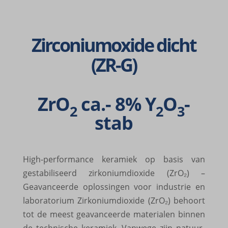
Zirconiumoxide dicht
(ZR-G)
ZrO
ca.- 8% Y
O
-
2
2
3
stab
High-perfor­mance kera­miek op basis van
gesta­bi­li­seerd zirko­ni­um­di­oxide (ZrO₂) –
Geavan­ceerde oplos­sin­gen voor indu­strie en
labo­ra­to­rium Zirko­ni­um­di­oxide (ZrO₂) behoort
tot de meest geavan­ceerde mate­ri­a­len binnen
de tech­ni­sche kera­miek. Vanwege zijn natuur­