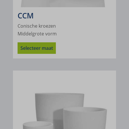
g.alicdn.com
CCM
gtmpx.com
Conische kroezen
i.ytimg.com
Middelgrote vorm
safeframe.googlesyndication.com
Selecteer maat
test.gts-keramik.com
www.google.at
www.google.ba
www.google.be
www.google.bg
www.google.ca
www.google.ch