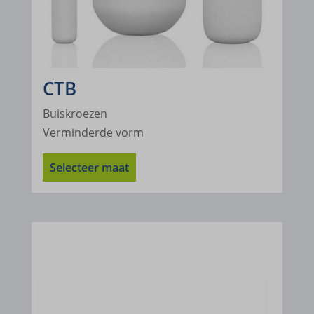
www.google.tn
www.gstatic.com
CTB
Buiskroezen
Verminderde vorm
Selecteer maat