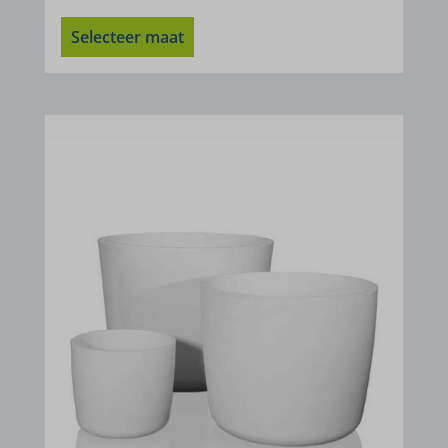
et-syncing-post-39-fb
Selecteer maat
et-was-editing-post-39-bb
i18next
kpn_cb_gts-keramik.de
perf_*
s_epac
SLO_G_WPT_TO
SLO_GWPT_Show_Hide_tmp
SLO_wptGlobTipTmp
ssm_au_c
ssm_au_d
waveid