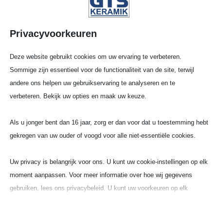
GTS Kera­mik
Privacyvoorkeuren
Made in Germany
Deze website gebruikt cookies om uw ervaring te verbeteren.
Sommige zijn essentieel voor de functionaliteit van de site, terwijl
andere ons helpen uw gebruikservaring te analyseren en te
Farma­cie en genees­
verbeteren. Bekijk uw opties en maak uw keuze.
kunde
Als u jonger bent dan 16 jaar, zorg er dan voor dat u toestemming hebt
gekregen van uw ouder of voogd voor alle niet-essentiële cookies.
In de farma­ceu­ti­sche en medisch-tech­ni­sche
Uw privacy is belangrijk voor ons. U kunt uw cookie-instellingen op elk
sector geldt GTS als een belang­rijke leve­ran­cier
moment aanpassen. Voor meer informatie over hoe wij gegevens
van hoog­waar­dige produc­ten. Door de voort­
gebruiken, lees ons privacybeleid. U kunt uw voorkeuren op elk
du­rend evolu­e­rende implan­taat­tech­no­lo­gie
moment wijzigen door op de instellingenknop hieronder te klikken.
worden wij voort­du­rend gecon­fron­teerd met