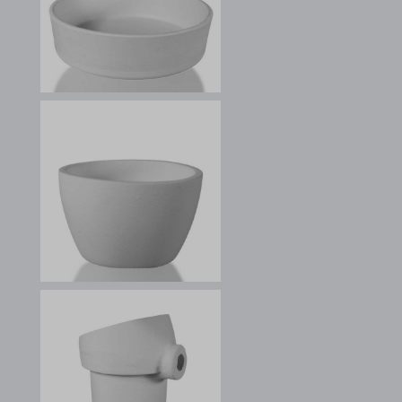
kpn_cb_gts-keramik.de
perf_*
s_epac
SLO_G_WPT_TO
SLO_GWPT_Show_Hide_tmp
SLO_wptGlobTipTmp
ssm_au_c
ssm_au_d
waveid
g.alicdn.com
gtmpx.com
i.ytimg.com