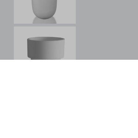
safeframe.googlesyndication.com
test.gts-keramik.com
www.google.at
www.google.ba
www.google.be
www.google.bg
www.google.ca
www.google.ch
www.google.cl
www.google.co.id
www.google.co.in
www.google.co.jp