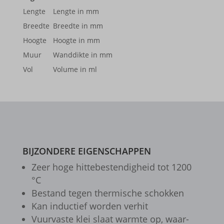
Lengte
Lengte in mm
borlabs-cookie
Breedte
Breedte in mm
cookiesEnabled
Hoogte
Hoogte in mm
et-editing-post-*
Muur
Wanddikte in mm
Vol
Volume in ml
et-recommend-sync-post-*
et-reloaded-post-*
et-saved-post*
et-syncing-post-39-fb
et-was-editing-post-39-bb
BIJZONDERE EIGENSCHAPPEN
Zeer hoge hitte­be­sten­dig­heid tot 1200
i18next
°C
kpn_cb_gts-keramik.de
Bestand tegen ther­mi­sche schok­ken
perf_*
Kan induc­tief worden verhit
Vuur­vaste klei slaat warmte op, waar­
s_epac