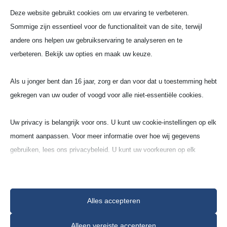
Deze website gebruikt cookies om uw ervaring te verbeteren.
Sommige zijn essentieel voor de functionaliteit van de site, terwijl
andere ons helpen uw gebruikservaring te analyseren en te
verbeteren. Bekijk uw opties en maak uw keuze.
Vier­kante Schaal (BCR)
Als u jonger bent dan 16 jaar, zorg er dan voor dat u toestemming hebt
gekregen van uw ouder of voogd voor alle niet-essentiële cookies.
Vuur­vaste klei (A3)
Uw privacy is belangrijk voor ons. U kunt uw cookie-instellingen op elk
moment aanpassen. Voor meer informatie over hoe wij gegevens
gebruiken, lees ons privacybeleid. U kunt uw voorkeuren op elk
moment wijzigen door op de instellingenknop hieronder te klikken.
Houd er rekening mee dat als u ervoor kiest bepaalde soorten cookies
Alles accepteren
uit te schakelen, dit uw ervaring op de site en de services die wij
Modelnr
kunnen aanbieden, kan beïnvloeden.
Alleen vereiste accepteren