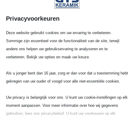
Privacyvoorkeuren
Deze website gebruikt cookies om uw ervaring te verbeteren.
Sommige zijn essentieel voor de functionaliteit van de site, terwijl
andere ons helpen uw gebruikservaring te analyseren en te
verbeteren. Bekijk uw opties en maak uw keuze.
Als u jonger bent dan 16 jaar, zorg er dan voor dat u toestemming hebt
gekregen van uw ouder of voogd voor alle niet-essentiële cookies.
Stel­len­an­ge­bote
Uw privacy is belangrijk voor ons. U kunt uw cookie-instellingen op elk
moment aanpassen. Voor meer informatie over hoe wij gegevens
gebruiken, lees ons privacybeleid. U kunt uw voorkeuren op elk
Die Firma GTS (Gieß- Tech­ni­sche- Sonder­ke­ra­
moment wijzigen door op de instellingenknop hieronder te klikken.
mik GmbH & Co. KG) ist ein kera­mi­scher