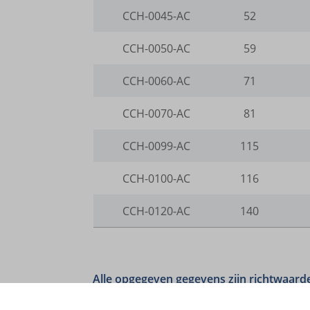
gts-ker
CCH-0045-AC
52
_gcl_ag
www.gts
borlabs
CCH-0050-AC
59
cookies
CCH-0060-AC
71
et-editi
CCH-0070-AC
81
et-reco
CCH-0099-AC
115
et-reloa
et-save
CCH-0100-AC
116
et-sync
CCH-0120-AC
140
et-was-
i18next
kpn_cb_
perf_*