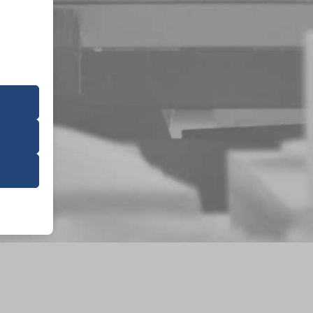
 dit uw
 de
ming van
 onze