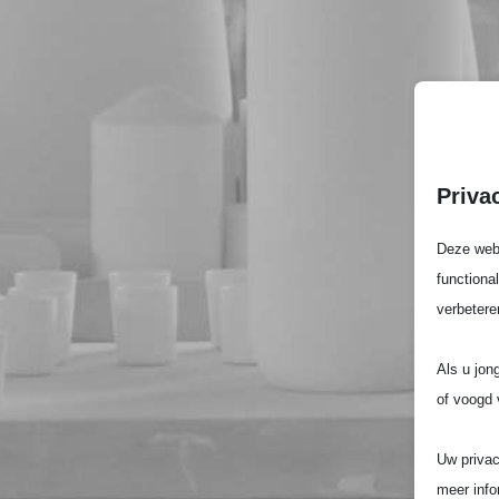
Priva
Deze webs
functiona
verbetere
Als u jon
of voogd 
Uw privac
meer info