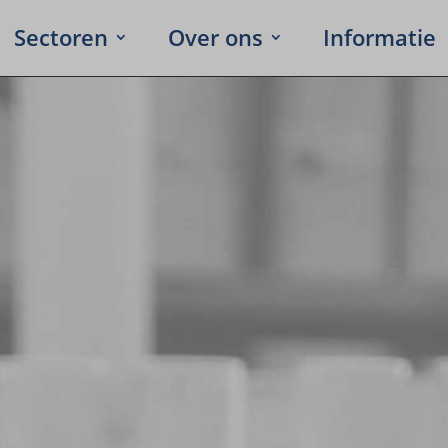
Secto­ren
Over ons
Infor­ma­tie