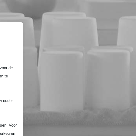
voor de
en te
uw ouder
ssen. Voor
oorkeuren